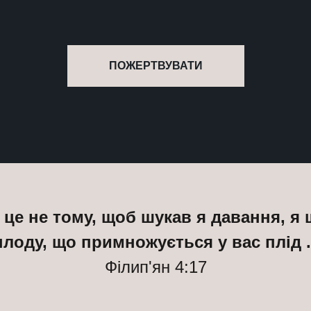
ПОЖЕРТВУВАТИ
 це не тому, щоб шукав я давання, я
плоду, що примножується у вас плід .
Філип'ян 4:17