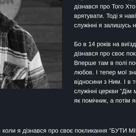
дізнався про Того Хт
врятувати. Тоді я нав
служінні я залишусь н
Бо в 14 років на виїз
дізнався про своє пок
Вперше там в полі по
любов. І тепер мої з
відносини з Ним. І в 
служінні церкви "Дім 
як помічник, а потім 
в коли я дізнався про своє покликання "БУТИ М