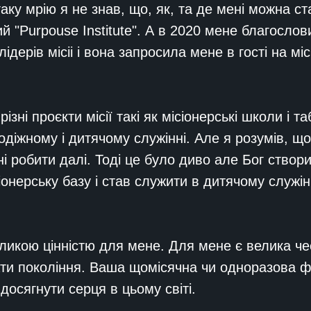
ку мрію я не знав, що, як, та де мені можна ст
ий "Purpouse Institute". А в 2020 мене благосло
ідерів місіі і вона запросила мене в гості на мі
зні проєкти місії такі як місіонерські школи і 
лодіжному і дитячому служінні. Але я розумів, щ
 робити далі. Тоді це було диво але Бог створив 
іонерську базу і став служити в дитячому служі
ликою цінністю для мене. Для мене є велика че
ати покоління. Ваша щомісячна чи одноразова 
осягнути серця в цьому світі.