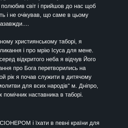
о полюбив світ і прийшов до нас щоб
іть і не очікував, що саме в цьому
азавжди....
дному християнському таборі, я
ликання і про мрію Ісуса для мене.
серед відкритого неба я відчув Його
нання про Бога перетворились на
той рік я почав служити в дитячому
молитви для всих народів" м. Дніпро,
як помічник наставника в таборі.
ІСІОНЕРОМ і їхати в певні країни для