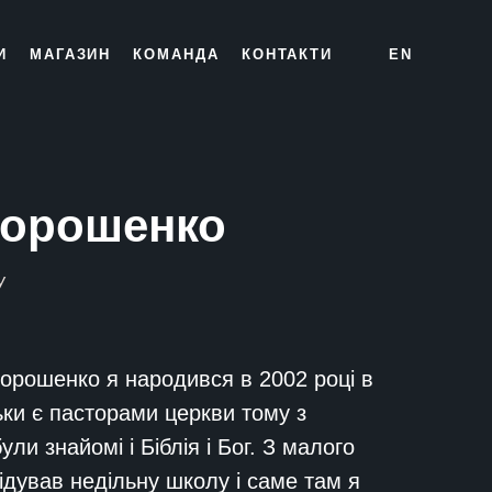
И
МАГАЗИН
КОМАНДА
КОНТАКТИ
EN
Порошенко
У
орошенко я народився в 2002 році в
ьки є пасторами церкви тому з
ли знайомі і Біблія і Бог. З малого
відував недільну школу і саме там я