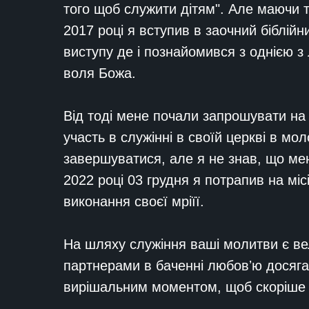
того щоб служити дітям". Але маючи та
2017 році я вступив в заочний біблійн
виступу де і познайомився з однією з л
воля Божа.
Від тоді мене почали запрошувати на рі
участь в служінні в своїй церкві в мо
завершуватися, але я не знав, що мені
2022 році 03 грудня я потрапив на міс
виконання своєї мріїї.
На шляху служіння ваші молитви є ве
партнерами в баченні любовʼю досяг
вирішальним моментом, щоб скоріше д