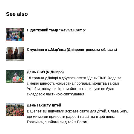
See also
Підлітковий табір "Revival Camp"
Служіння в с.Мар'їнка (Дніпропетровська область)
День Сім'ї (м.Дніпро)
18 травня у Дніпрі відбулося свято "День Сім'ї". Хода за
сімейні цінності, концертна програма, молитва за сім'ї
України, конкурси, ігри, майстер-класи - усе це було
складовою частиною святкування.
День захисту дітей
В Шепетівці відгуляли яскраве свято для дітей. Слава Богу,
що ми могли принести радості та світла в цей день.
Граючись, знайомили дітей з Богом.