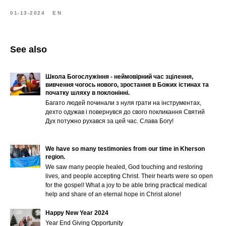
01-13-2024
EN
See also
Школа Богослужіння - неймовірний час зцілення,
вивчення чогось нового, зростання в Божих істинах та
початку шляху в поклонінні.
Багато людей починали з нуля грати на інструментах,
дехто одужав і повернувся до свого покликання Святий
Дух потужно рухався за цей час. Слава Богу!
We have so many testimonies from our time in Kherson
region.
We saw many people healed, God touching and restoring
lives, and people accepting Christ. Their hearts were so open
for the gospel! What a joy to be able bring practical medical
help and share of an eternal hope in Christ alone!
Happy New Year 2024
Year End Giving Opportunity