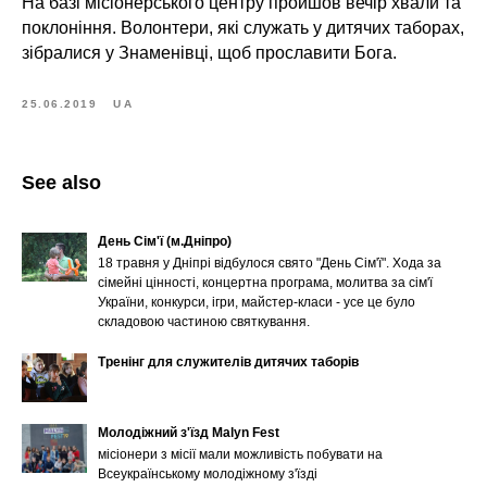
На базі місіонерського центру пройшов вечір хвали та
поклоніння. Волонтери, які служать у дитячих таборах,
зібралися у Знаменівці, щоб прославити Бога.
25.06.2019
UA
See also
День Сім'ї (м.Дніпро)
18 травня у Дніпрі відбулося свято "День Сім'ї". Хода за
сімейні цінності, концертна програма, молитва за сім'ї
України, конкурси, ігри, майстер-класи - усе це було
складовою частиною святкування.
Тренінг для служителів дитячих таборів
Молодіжний з'їзд Malyn Fest
місіонери з місії мали можливість побувати на
Всеукраїнському молодіжному з'їзді