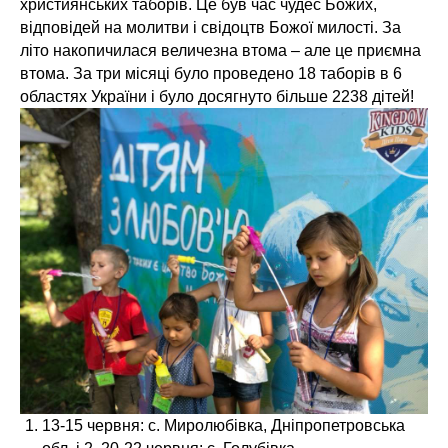
християнських таборів. Це був час чудес Божих,
відповідей на молитви і свідоцтв Божої милості. За
літо накопичилася величезна втома – але це приємна
втома. За три місяці було проведено 18 таборів в 6
областях України і було досягнуто більше 2238 дітей!
13-15 червня: с. Миролюбівка, Дніпропетровська