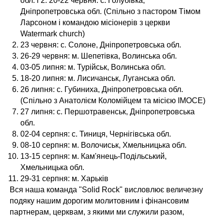
обл. і 2. 20-22 червня: с. Голубівка,
Дніпропетровська обл. (Спільно з пастором Тімом
Ларсоном і командою місіонерів з церкви
Watermark church)
23 червня: с. Солоне, Дніпропетровська обл.
26-29 червня: м. Шепетівка, Волинська обл.
03-05 липня: м. Турійськ, Волинська обл.
18-20 липня: м. Лисичанськ, Луганська обл.
26 липня: с. Губиниха, Дніпропетровська обл.
(Спільно з Анатолієм Коломійцем та місією IMOCE)
27 липня: с. Першотравенськ, Дніпропетровська
обл.
02-04 серпня: с. Тиниця, Чернігівська обл.
08-10 серпня: м. Волочиськ, Хмельницька обл.
13-15 серпня: м. Кам'янець-Подільський,
Хмельницька обл.
29-31 серпня: м. Харьків
Вся наша команда "Solid Rock" висловлює величезну
подяку нашим дорогим молитовним і фінансовим
партнерам, церквам, з якими ми служили разом,