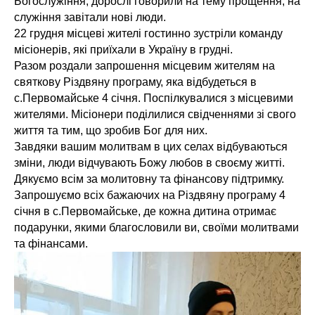
Богослужіння, дорослі говорили на тему прощення, на
служіння завітали нові люди.
22 грудня місцеві жителі гостинно зустріли команду
місіонерів, які приїхали в Україну в грудні.
Разом роздали запрошення місцевим жителям на
святкову Різдвяну програму, яка відбудеться в
с.Первомайське 4 січня. Поспілкувалися з місцевими
жителями. Місіонери поділилися свідченнями зі свого
життя та тим, що зробив Бог для них.
Завдяки вашим молитвам в цих селах відбуваються
зміни, люди відчувають Божу любов в своєму житті.
Дякуємо всім за молитовну та фінансову підтримку.
Запрошуємо всіх бажаючих на Різдвяну програму 4
січня в с.Первомайське, де кожна дитина отримає
подарунки, якими благословили ви, своїми молитвами
та фінансами.